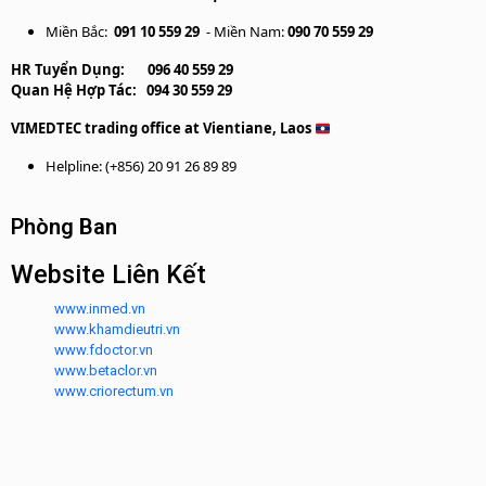
Miền Bắc:
091 10 559 29
- Miền Nam:
090 70 559 29
HR Tuyển Dụng:
096 40 559 29
Quan Hệ Hợp Tác:
094 30 559 29
VIMEDTEC trading office at Vientiane, Laos
Helpline: (+856) 20 91 26 89 89
Phòng Ban
Website Liên Kết
www.inmed.vn
www.khamdieutri.vn
www.fdoctor.vn
www.betaclor.vn
www.criorectum.vn