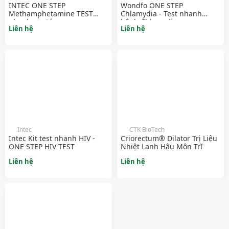
INTEC ONE STEP
Wondfo ONE STEP
Methamphetamine TEST
Chlamydia - Test nhanh
nhanh ma túy
bệnh Chlamydia
Liên hệ
Liên hệ
Intec
CTK BioTech
Intec Kit test nhanh HIV -
Criorectum® Dilator Trị Liệu
ONE STEP HIV TEST
Nhiệt Lạnh Hậu Môn Trĩ
Liên hệ
Liên hệ