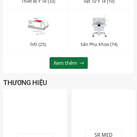
Thiết Bị Y Tế (33)
Vật Tư Y Tế (10)
IVD (25)
Sản Phụ Khoa (74)
Xem thêm
THƯƠNG HIỆU
5R MED