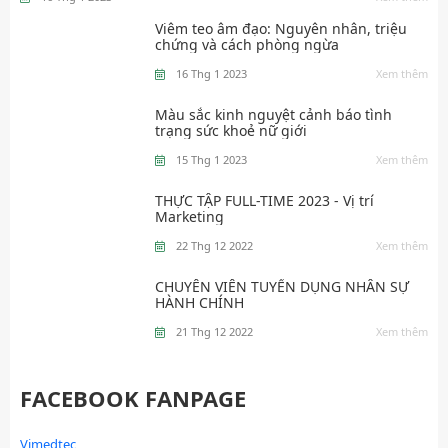
trị kịp thời
Trẻ em do hệ hô hấp chưa phát triển toàn diện, đường thở ngắn và
Viêm teo âm đạo: Nguyên nhân, triệu
hít thở nhiều lần trong một phút nên virus gây bệnh dễ xâm nhập.
chứng và cách phòng ngừa
Và do sức đề kháng yếu, nên tác nhân lạ dễ dàng tấn công. Để tránh
gây các bệnh đường hô hấp cho trẻ, cần phải có những phương
16 Thg 1 2023
Xem thêm
pháp để phòng tránh kịp thời. Và Influprop®️ sẽ là một giải pháp
hợp lý để sử dụng cho trẻ em
Màu sắc kinh nguyệt cảnh báo tình
trạng sức khoẻ nữ giới
15 Thg 1 2023
Xem thêm
THỰC TẬP FULL-TIME 2023 - Vị trí
Marketing
22 Thg 12 2022
Xem thêm
CHUYÊN VIÊN TUYỂN DỤNG NHÂN SỰ
HÀNH CHÍNH
21 Thg 12 2022
Xem thêm
FACEBOOK FANPAGE
Vimedtec