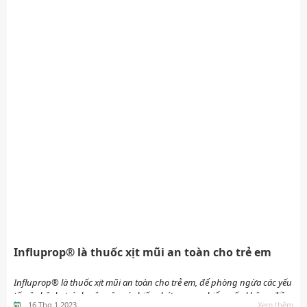
Influprop®️ là thuốc xịt mũi an toàn cho trẻ em
Influprop®️ là thuốc xịt mũi an toàn cho trẻ em, để phòng ngừa các yếu
tố gây bệnh, tránh gây nên các biến chứng nguy hiểm nếu không điều
16 Thg 1 2023
Xem thêm