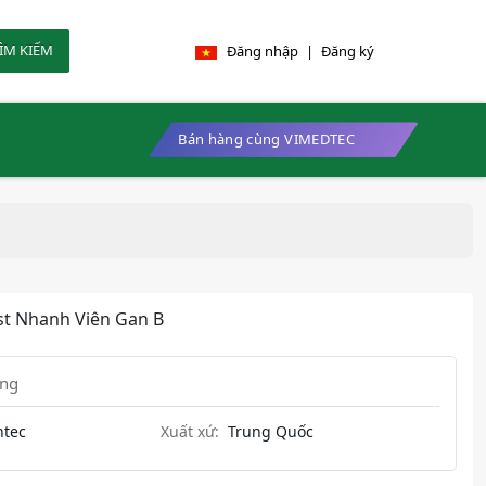
ÌM KIẾM
Đăng nhập
|
Đăng ký
Bán hàng cùng VIMEDTEC
st Nhanh Viên Gan B
ung
ntec
Xuất xứ:
Trung Quốc