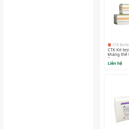
CTK BioTe
CTK Kit te
kháng thể 
Dengue
Liên hệ