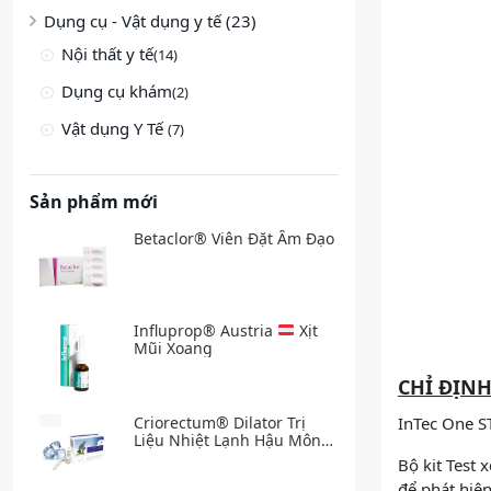
Dụng cụ - Vật dụng y tế (23)
Nội thất y tế
(14)
Dụng cụ khám
(2)
Vật dụng Y Tế
(7)
Sản phẩm mới
Betaclor® Viên Đặt Âm Đạo
Influprop® Austria
Xịt
Mũi Xoang
CHỈ ĐỊN
Criorectum® Dilator Trị
InTec One S
Liệu Nhiệt Lạnh Hậu Môn
Trĩ
Bộ kit Test
để phát hiện