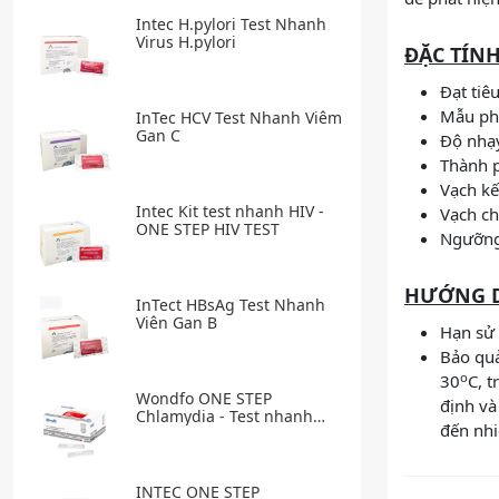
Intec H.pylori Test Nhanh
Virus H.pylori
ĐẶC TÍN
Đạt ti
Mẫu phẩ
InTec HCV Test Nhanh Viêm
Gan C
Độ nhạ
Thành p
Vạch k
Intec Kit test nhanh HIV -
Vạch c
ONE STEP HIV TEST
Ngưỡng
HƯỚNG 
InTect HBsAg Test Nhanh
Viên Gan B
Hạn sử 
Bảo quả
o
30
C, t
Wondfo ONE STEP
định và
Chlamydia - Test nhanh
đến nhi
bệnh Chlamydia
INTEC ONE STEP