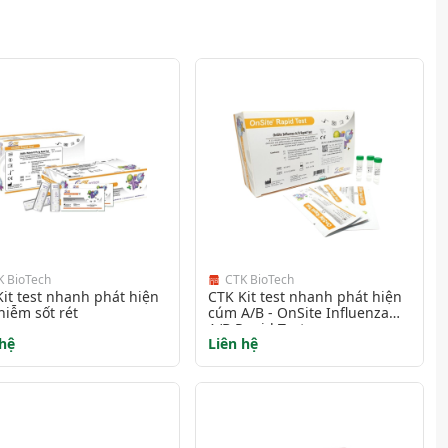
K BioTech
CTK BioTech
it test nhanh phát hiện
CTK Kit test nhanh phát hiện
hiễm sốt rét
cúm A/B - OnSite Influenza
A/B Rapid Test
 hệ
Liên hệ