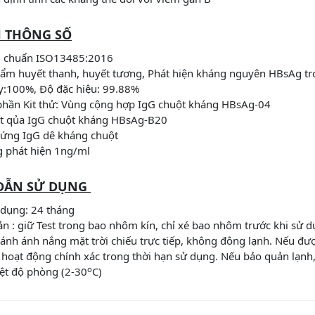
H THÔNG SỐ
êu chuẩn ISO13485:2016
m huyết thanh, huyết tương, Phát hiện kháng nguyên HBsAg tr
y:100%, Độ đặc hiệu: 99.88%
hần Kit thử: Vùng cộng hợp IgG chuột kháng HBsAg-04
ết qủa IgG chuột kháng HBsAg-B20
hứng IgG dê kháng chuột
 phát hiện 1ng/ml
DẪN SỬ DỤNG
dụng: 24 tháng
n : giữ Test trong bao nhôm kín, chỉ xé bao nhôm trước khi sử d
ránh ánh nắng mặt trời chiếu trực tiếp, không đông lạnh. Nếu đượ
 hoạt động chính xác trong thời hạn sử dụng. Nếu bảo quản lạnh,
o
ệt độ phòng (2-30
C)