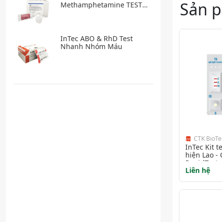
Sản 
Methamphetamine TEST
nhanh ma túy
InTec ABO & RhD Test
Nhanh Nhóm Máu
CTK BioTe
InTec Kit 
hiện Lao -
RapidTest
Liên hệ