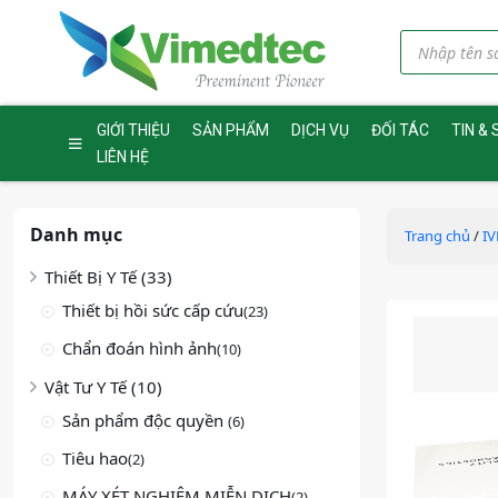
GIỚI THIỆU
SẢN PHẨM
DỊCH VỤ
ĐỐI TÁC
TIN & 
LIÊN HỆ
Danh mục
Trang chủ
/
IV
Thiết Bị Y Tế (33)
Thiết bị hồi sức cấp cứu
(23)
Chẩn đoán hình ảnh
(10)
Vật Tư Y Tế (10)
Sản phẩm độc quyền
(6)
Tiêu hao
(2)
MÁY XÉT NGHIỆM MIỄN DỊCH
(2)