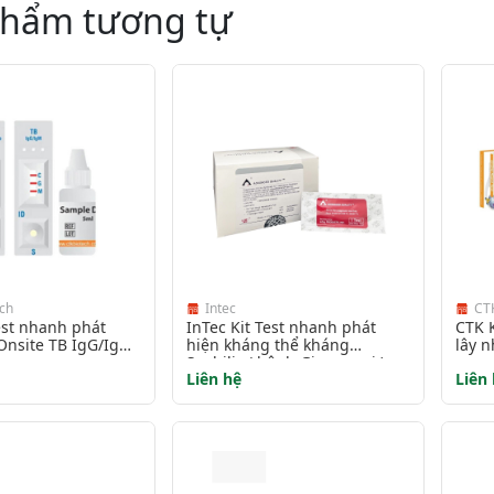
phẩm tương tự
ch
Intec
CT
test nhanh phát
InTec Kit Test nhanh phát
CTK K
 Onsite TB IgG/IgM
hiện kháng thể kháng
lây n
Syphilis ( bệnh Giang mai )
Liên hệ
Liên