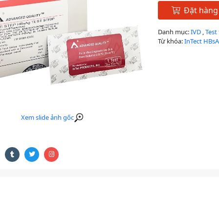
Đặt hàng
Danh mục:
IVD
,
Test
Từ khóa:
InTect HBsA
Xem slide ảnh gốc
ả