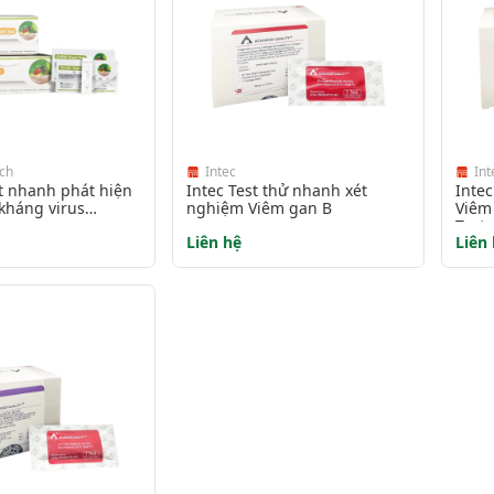
ch
Intec
Int
st nhanh phát hiện
Intec Test thử nhanh xét
Intec
kháng virus
nghiệm Viêm gan B
Viêm
Test
Liên hệ
Liên