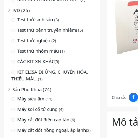
IVD (25)
Test thử sinh sản
(3)
Test thử bệnh truyền nhiễm
(15)
Test thử nghiện
(2)
Test thử nhóm máu
(1)
CÁC KIT XN KHÁC
(3)
KIT ELISA DỊ ỨNG, CHUYỂN HÓA,
THIẾU MÁU.
(1)
Sản Phụ Khoa (74)
Chia sẻ:
Máy siêu âm
(11)
Máy soi cổ tử cung
(4)
Mô t
Máy cắt đốt điện cao tần
(6)
Máy cắt đốt hồng ngoại, áp lạnh
(2)