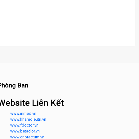
Phòng Ban
Website Liên Kết
www.inmed.vn
www.khamdieutri.vn
www.fdoctor.vn
www.betaclor.vn
www.criorectum.vn