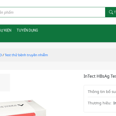
T
SỰ KIỆN
TUYỂN DỤNG
D
/
Test thử bệnh truyền nhiễm
InTect HBsAg Te
Thông tin bổ s
Thương hiệu:
I