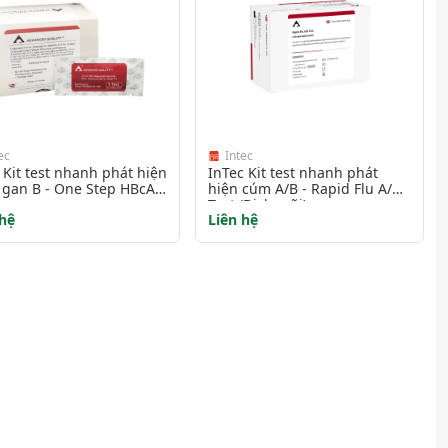
ec
Intec
 Kit test nhanh phát hiện
InTec Kit test nhanh phát
 gan B - One Step HBcAb
hiện cúm A/B - Rapid Flu A/B
Test (Dịch mũi)
 hệ
Liên hệ