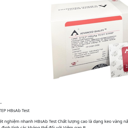
H
TEP HBsAb Test
 xét nghiệm nhanh HBsAb Test Chất lượng cao là dạng keo vàng nâ
 định tính các kháng thể đối với Viêm gan B